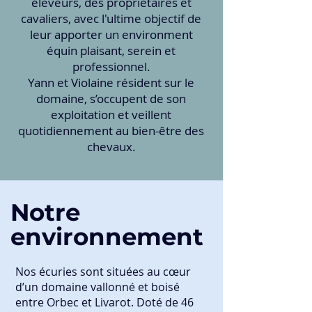
éleveurs, des propriétaires et
cavaliers, avec l'ultime objectif de
leur apporter un environment
équin plaisant, serein et
professionnel.
Yann et Violaine résident sur le
domaine, s’occupent de son
exploitation et veillent
quotidiennement au bien-être des
chevaux.
Notre
environnement
Nos écuries sont situées au cœur
d’un domaine vallonné et boisé
entre Orbec et Livarot. Doté de 46