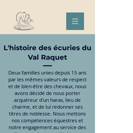
L'histoire des écuries du
Val Raquet
Deux familles unies depuis 15 ans
par les mêmes valeurs de respect
et de bien-être des chevaux, nous
avons décidé de nous porter
acquéreur d'un haras, lieu de
charme, et de lui redonner ses
titres de noblesse. Nous mettons
nos compétences équestres et
notre engagement au service des