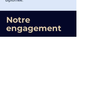
diplômée.
Notre
engagement
Notre ambition est d’assurer
forme et bien-être pour nos
pensionnaires équins, qu’ils
soient de passage ou en séjour
long, en pension simple ou
confié pour des soins ou une
remise en forme.
Dans cet objectif, nous avons
investi massivement pour
améliorer et enrichir les
infrastructures et ainsi offrir un